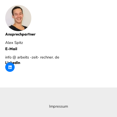
Ansprechpartner
Alex Spitz
E-Mail
info @ arbeits -zeit- rechner. de
LinkedIn
L
i
n
k
e
d
i
n
Impressum